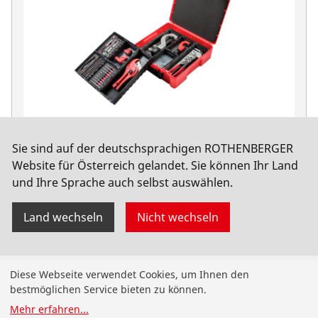
Sie sind auf der deutschsprachigen ROTHENBERGER
103-tlg. HWZ Set m. Aludur, ROCASE
Website für Österreich gelandet. Sie können Ihr Land
und Ihre Sprache auch selbst auswählen.
No. 1000002197
Land wechseln
Nicht wechseln
Produkte
Diese Webseite verwendet Cookies, um Ihnen den
bestmöglichen Service bieten zu können.
Installation
Mehr erfahren
...