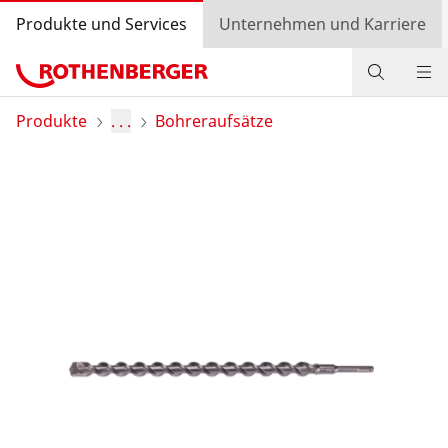
Produkte und Services
Unternehmen und Karriere
Produkte
Produkte
. . .
Bohreraufsätze
Service und Mehrwert
Wissen
Bonusprogramm
Händlersuche
Login
Länderauswahl