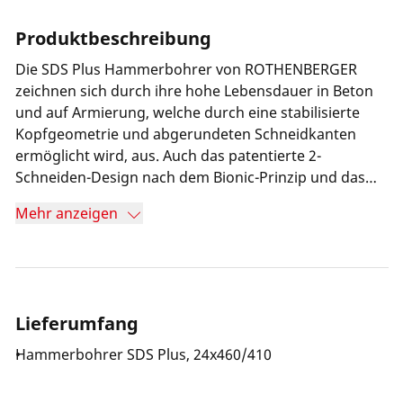
Produktbeschreibung
Die SDS Plus Hammerbohrer von ROTHENBERGER
zeichnen sich durch ihre hohe Lebensdauer in Beton
und auf Armierung, welche durch eine stabilisierte
Kopfgeometrie und abgerundeten Schneidkanten
ermöglicht wird, aus. Auch das patentierte 2-
Schneiden-Design nach dem Bionic-Prinzip und das
innovative Twinmax-3D Wendelprofil ermöglichen
Mehr anzeigen
einen optimalen Bohrmehltransport und gleitendes
Bohren.
Lieferumfang
Hammerbohrer SDS Plus, 24x460/410