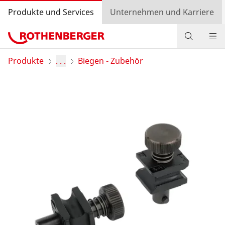
Produkte und Services
Unternehmen und Karriere
Produkte
Produkte
. . .
Biegen - Zubehör
Service und Mehrwert
Wissen
Bonusprogramm
Händlersuche
Login
Länderauswahl