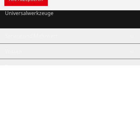
Universalwerkzeuge
Service und Mehrwert
Wissen
Bonusprogramm
©
2026
ROTHENBERGER Werkzeuge GmbH
Cookies verwalten
Impressum
Rechtliches
Datenschutz
Kontakt
Hinweisgebersystem