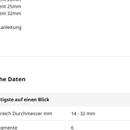
ent 25mm
ent 32mm
anleitung
he Daten
tigste auf einen Blick
ereich Durchmesser mm
14 - 32 mm
egmente
6