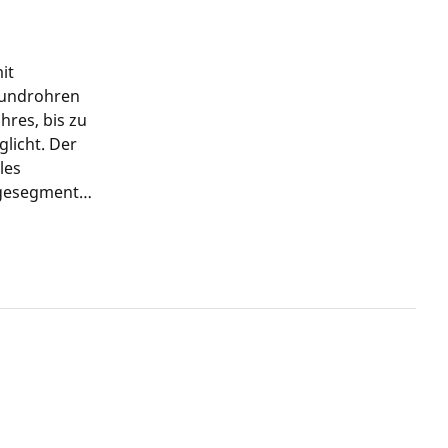
it
bundrohren
res, bis zu
licht. Der
les
egesegmente
nisse.
, die ein