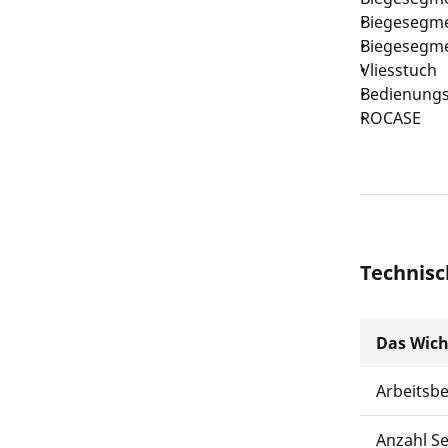
Biegesegm
Biegesegm
Vliesstuch
Bedienungs
ROCASE
Technisc
Das Wich
Arbeitsb
Anzahl S