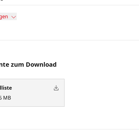
gen
te zum Download
lliste
5
MB