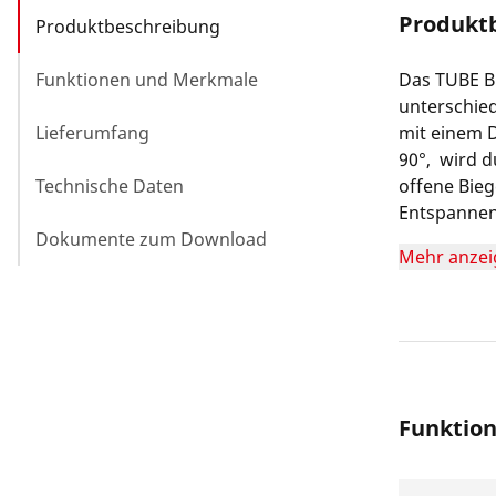
Produkt
Produktbeschreibung
Funktionen und Merkmale
Das TUBE B
unterschie
Lieferumfang
mit einem 
90°, wird 
Technische Daten
offene Bie
Entspannen
Dokumente zum Download
und die Sei
Mehr anzei
Zusätzlich 
Aufklappen 
Funktio