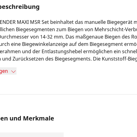
beschreibung
ENDER MAXI MSR Set beinhaltet das manuelle Biegegerät m
dlichen Biegesegmenten zum Biegen von Mehrschicht-Ver
Durchmesser von 14-32 mm. Das maßgenaue Biegen des Roh
durch eine Biegewinkelanzeige auf dem Biegesegment ermög
gerahmen und der Entlastungshebel ermöglichen ein schnel
 und Zurücksetzen des Biegesegments. Die Kunststoff-Bi
tenform mit hoher Gleitfähigkeit sorgen für optimale Ergeb
gen
ist das Biegegerät mit einer Transportsicherung ausgestattet
des Griffs während des Transports verhindert.
nen und Merkmale