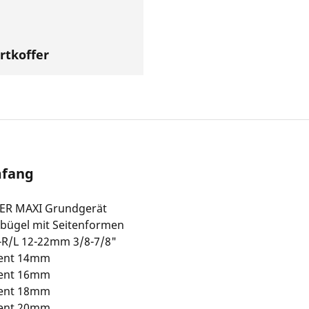
rtkoffer
mfang
ER MAXI Grundgerät
bügel mit Seitenformen
-R/L 12-22mm 3/8-7/8"
ent 14mm
ent 16mm
ent 18mm
ent 20mm