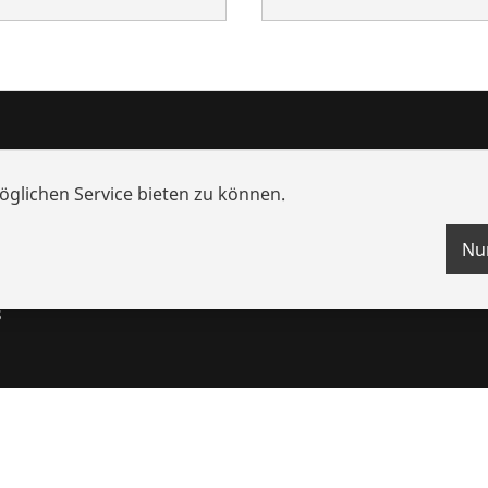
nd Mehrwert
Wissen
glichen Service bieten zu können.
che
Schulungen
nzen
Videos
Nu
ungen
s
ten
Impressum
Rechtliches
Datenschutz
Kontakt
Hinweisg