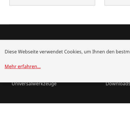
Produkte
Service u
Diese Webseite verwendet Cookies, um Ihnen den bestmö
Installation
Händlersu
Wartung
Akku-Allia
Mehr erfahren
...
Kälte- und Klimatechnik
Systemlös
Universalwerkzeuge
Download
©
2026
ROTHENBERGER Werkzeuge GmbH
Cookies verwal