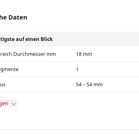
he Daten
tigste auf einen Blick
ereich Durchmesser mm
18 mm
egmente
1
ius
54 – 54 mm
gen