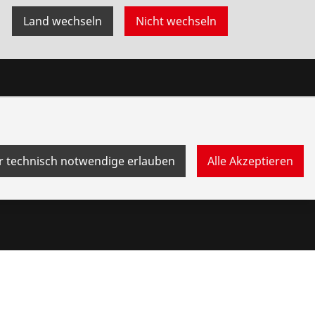
Land wechseln
Nicht wechseln
Bonusprogramm
Punkte
Prämien
r technisch notwendige erlauben
Alle Akzeptieren
ebersystem