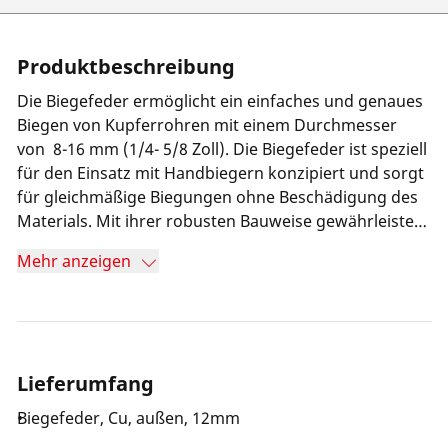
Produktbeschreibung
Die Biegefeder ermöglicht ein einfaches und genaues
Biegen von Kupferrohren mit einem Durchmesser
von 8-16 mm (1/4- 5/8 Zoll). Die Biegefeder ist speziell
für den Einsatz mit Handbiegern konzipiert und sorgt
für gleichmäßige Biegungen ohne Beschädigung des
Materials. Mit ihrer robusten Bauweise gewährleistet
sie eine lange Lebensdauer und zuverlässige Leistung
Mehr anzeigen
bei jedem Einsatz.
Lieferumfang
Biegefeder, Cu, außen, 12mm