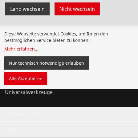
Land wechseln
Nicht wechseln
Produkte
Diese Webseite verwendet Cookies, um Ihnen den
bestmöglichen Service bieten zu können.
Installation
Mehr erfahren
...
Wartung
Nur technisch notwendige erlauben
Kälte- und Klimatechnik
Alle Akzeptieren
Universalwerkzeuge
Service und Mehrwert
Wissen