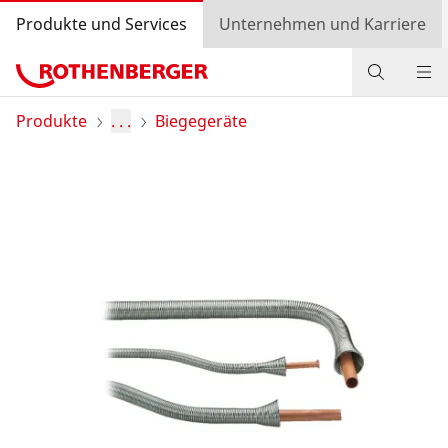
Produkte und Services
Unternehmen und Karriere
Produkte
Produkte
. . .
Biegegeräte
Service und Mehrwert
Wissen
Bonusprogramm
Händlersuche
Login
Länderauswahl