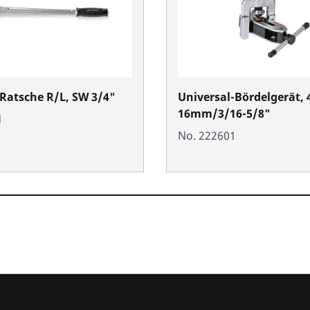
Ratsche R/L, SW 3/4"
Universal-Bördelgerät, 
16mm/3/16-5/8"
1
No. 222601