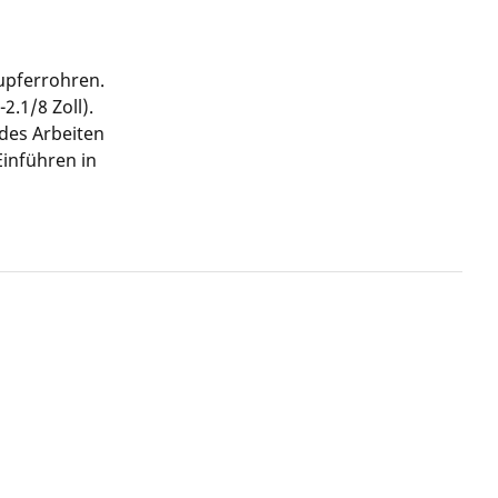
upferrohren.
.1/8 Zoll).
des Arbeiten
Einführen in