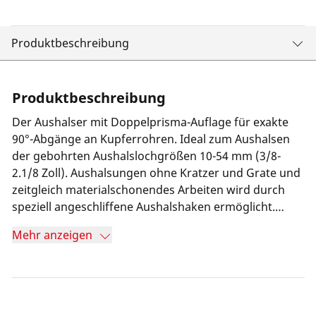
Produktbeschreibung
Produktbeschreibung
Der Aushalser mit Doppelprisma-Auflage für exakte
90°-Abgänge an Kupferrohren. Ideal zum Aushalsen
der gebohrten Aushalslochgrößen 10-54 mm (3/8-
2.1/8 Zoll). Aushalsungen ohne Kratzer und Grate und
zeitgleich materialschonendes Arbeiten wird durch
speziell angeschliffene Aushalshaken ermöglicht.
Leichtes Einführen in das Bohrloch wegen der
Mehr anzeigen
Spezialhakenkonstruktion.