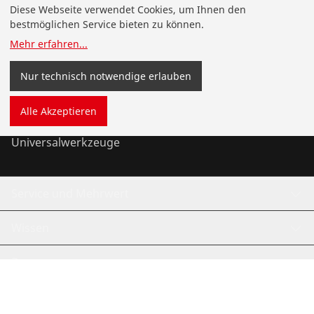
Produkte
Diese Webseite verwendet Cookies, um Ihnen den
bestmöglichen Service bieten zu können.
Installation
Mehr erfahren
...
Wartung
Nur technisch notwendige erlauben
Kälte- und Klimatechnik
Alle Akzeptieren
Universalwerkzeuge
Service und Mehrwert
Wissen
Bonusprogramm
©
2026
ROTHENBERGER Werkzeuge GmbH