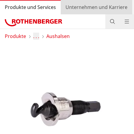
Produkte und Services
Unternehmen und Karriere
Produkte
Produkte
. . .
Aushalsen
Service und Mehrwert
Wissen
Bonusprogramm
Händlersuche
Login
Länderauswahl