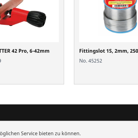
TTER 42 Pro, 6-42mm
Fittingslot 1S, 2mm, 25
9
No. 45252
nd Mehrwert
Wissen
glichen Service bieten zu können.
che
Schulungen