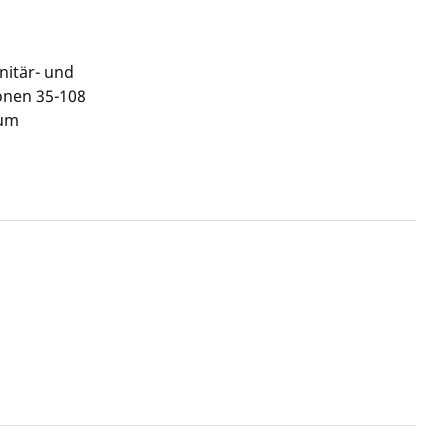
nitär- und
onen 35-108
 um