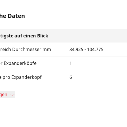
he Daten
tigste auf einen Blick
ereich Durchmesser mm
34.925 - 104.775
er Expanderköpfe
1
 pro Expanderkopf
6
gen