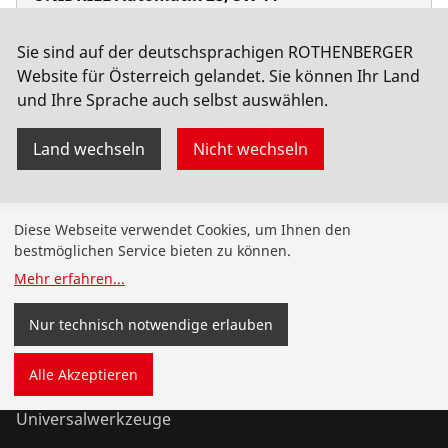
No. 21583
Sie sind auf der deutschsprachigen ROTHENBERGER
Website für Österreich gelandet. Sie können Ihr Land
und Ihre Sprache auch selbst auswählen.
Land wechseln
Nicht wechseln
Produkte
Diese Webseite verwendet Cookies, um Ihnen den
bestmöglichen Service bieten zu können.
Installation
Mehr erfahren
...
Wartung
Nur technisch notwendige erlauben
Kälte- und Klimatechnik
Alle Akzeptieren
Universalwerkzeuge