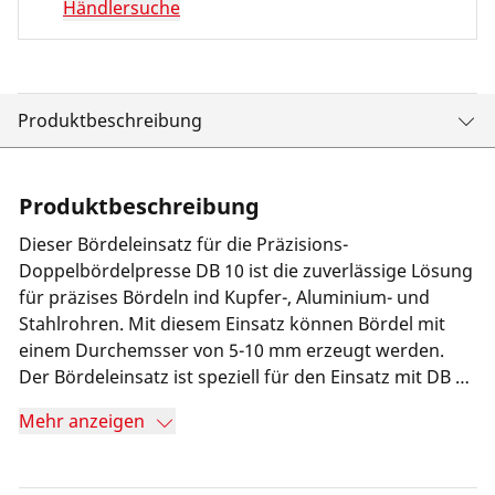
Händlersuche
Produktbeschreibung
Produktbeschreibung
Dieser Bördeleinsatz für die Präzisions-
Doppelbördelpresse DB 10 ist die zuverlässige Lösung
für präzises Bördeln ind Kupfer-, Aluminium- und
Stahlrohren. Mit diesem Einsatz können Bördel mit
einem Durchemsser von 5-10 mm erzeugt werden.
Der Bördeleinsatz ist speziell für den Einsatz mit DB 10
konzipiert und gewährleistet eine sichere und
Mehr anzeigen
effiziente Anwendung. Aufgrund seiner hochwertigen
Verarbeitung und präzisen Maße ist dieser Einsatz ein
unverzichtbares Werkzeug für Bördelarbeiten.