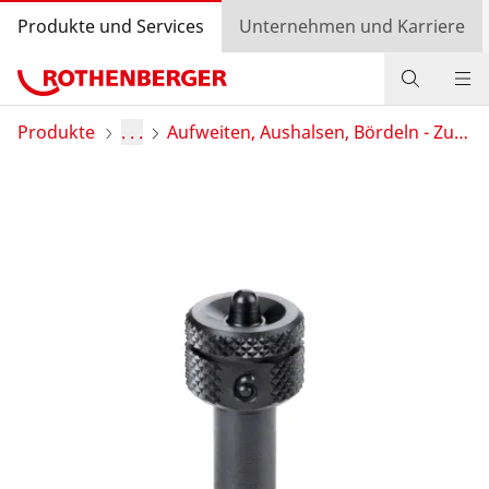
Produkte und Services
Unternehmen und Karriere
Produkte
Produkte
. . .
Aufweiten, Aushalsen, Bördeln - Zubehör
Service und Mehrwert
Wissen
Bonusprogramm
Händlersuche
Login
Länderauswahl