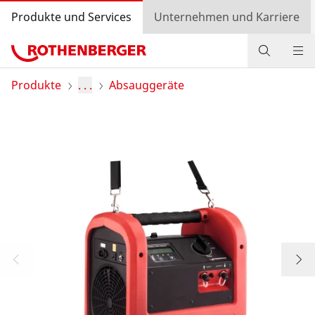
Produkte und Services
Unternehmen und Karriere
Produkte
Produkte
. . .
Absauggeräte
Service und Mehrwert
Wissen
Bonusprogramm
Händlersuche
Login
Länderauswahl