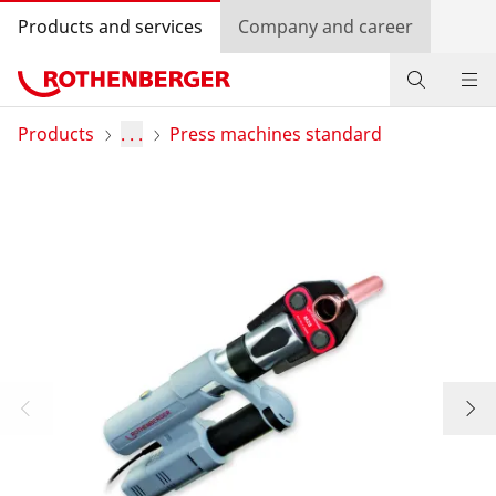
Products and services
Company and career
Products
Products
. . .
Press machines standard
Service and added-value
Training courses
Dealer Locator
Log in
Country selection
Company and career