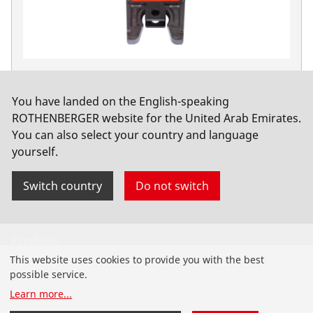
Press jaw set Standard TH16-20-26
No. 015063X
You have landed on the English-speaking
ROTHENBERGER website for the United Arab Emirates.
You can also select your country and language
yourself.
Switch country
Do not switch
Products
This website uses cookies to provide you with the best
Installation
possible service.
Learn more
...
Service and Maintenance