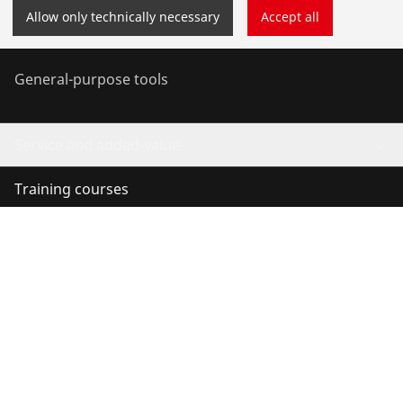
Allow only technically necessary
Accept all
Air conditioning & refrigeration
General-purpose tools
Service and added-value
Training courses
©
2026
ROTHENBERGER Werkzeuge GmbH
Manage cookies
Imprint
Data protection
Legal
Contact
Whistleblower system